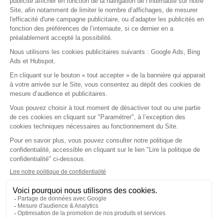
Nos fonctionnalités
Agenda
Comptabilité
Courriers & Documents
Dossier de Consultation
Dossier Patient
Espace MSP
Facturation & FSE
Formation & Replay
Installation & Matériel
Mon Compte & Sécurité
Nouveautés & Versions
Ordonnances & Médicaments
Première utilisation
Ségur
Statistiques
Support & Dépannage
Téléservices
En savoir plus
Notre société