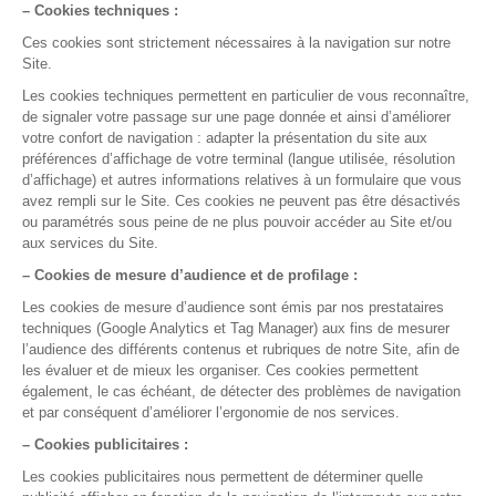
directement par téléphone.
Nous contacter
05 35 54 56 99
La gestion médicale,
version smart !
Nos rubriques
Semaine de Formation
Assistance et sécurité des données
Bien démarrer avec DrSanté
Facturer et suivre ma comptabilité
Gérer mon agenda et mes rendez-vous
Maitriser mes dossiers Patients
Me former en 5 minutes par jour
Optimiser mon usage de DrSanté
Réaliser mes consultations