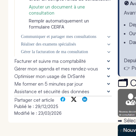
🧭 A
Ajouter un document à une
Avant
consultation
Remplir automatiquement un
Dep
formulaire CERFA
Ouv
Communiquer et partager mes consultations
Dan
Réaliser des examens spécialisés
Gérer la facturation de ma consultation
Depui
Facturer et suivre ma comptabilité
👉 Po
Gérer mon agenda et mes rendez-vous
Optimiser mon usage de DrSanté
🗂️ 
Me former en 5 minutes par jour
Assistance et sécurité des données
Partager cet article
Publié le :
29/12/2025
Modifié le : 23/03/2026
➡️ Séle