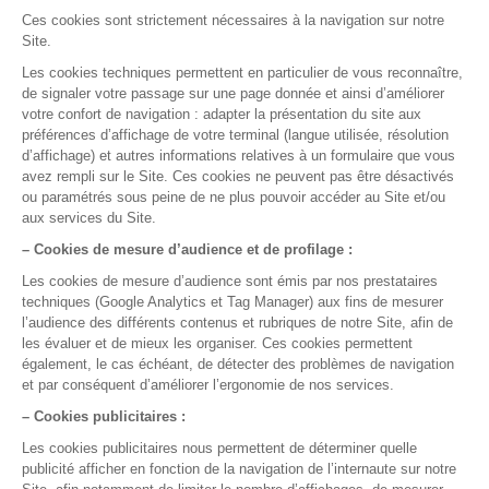
Nous contacter
05 35 54 56 99
La gestion médicale,
version smart !
Nos rubriques
Semaine de Formation
Assistance et sécurité des données
Bien démarrer avec DrSanté
Facturer et suivre ma comptabilité
Gérer mon agenda et mes rendez-vous
Maitriser mes dossiers Patients
Me former en 5 minutes par jour
Optimiser mon usage de DrSanté
Réaliser mes consultations
Nos fonctionnalités