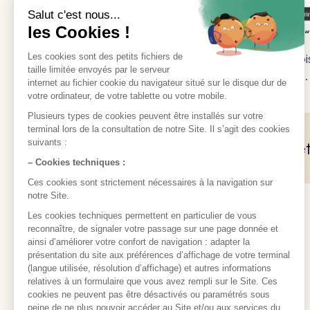
Puis
“
Une foi
patient.
Cet