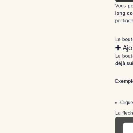
Vous po
long co
pertine
Le bou
➕ Ajo
Le bout
déjà sui
Exempl
Clique
La flèch