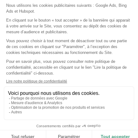
Courriers & Documents
Dossier de Consultation
Dossier Patient
Espace MSP
Facturation & FSE
Formation & Replay
Installation & Matériel
Mon Compte & Sécurité
Nouveautés & Versions
Ordonnances & Médicaments
Première utilisation
Ségur
Statistiques
Support & Dépannage
Téléservices
En savoir plus
Notre société
Nos agréments
Nos partenaires
Nous contacter
©2026
Dr Santé • Tous droits réservés •
Mentions légales