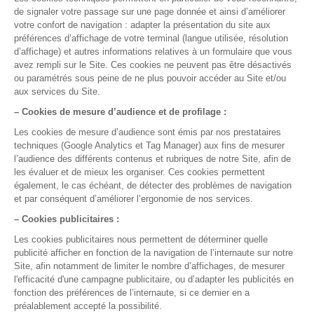
La gestion médicale,
version smart !
Nos rubriques
Semaine de Formation
Assistance et sécurité des données
Bien démarrer avec DrSanté
Facturer et suivre ma comptabilité
Gérer mon agenda et mes rendez-vous
Maitriser mes dossiers Patients
Me former en 5 minutes par jour
Optimiser mon usage de DrSanté
Réaliser mes consultations
Nos fonctionnalités
Agenda
Comptabilité