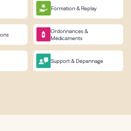
Formation & Replay
Ordonnances &
ions
Médicaments
Support & Dépannage