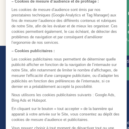
Besoin d'aide ou 
Notre équipe est là pour vous
support via le bouton «
Nous 
demande et vos disponibilités
téléphone.
Nous contacter
05 35 5
Nos rubriques
Semaine de Formati
Assistance et sécur