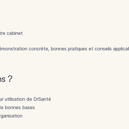
tre cabinet
monstration concrète, bonnes pratiques et conseils applic
ns ?
r utilisation de DrSanté
 de bonnes bases
rganisation