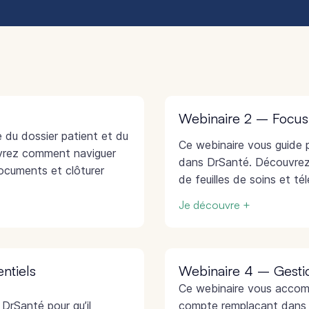
Webinaire 2 – Focus s
 du dossier patient et du
Ce webinaire vous guide p
vrez comment naviguer
dans DrSanté. Découvrez 
documents et clôturer
de feuilles de soins et t
Je découvre +
ntiels
Webinaire 4 – Gesti
Ce webinaire vous accomp
DrSanté pour qu’il
compte remplaçant dans 