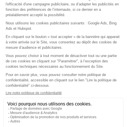
Agenda
Comptabilité
Courriers & Documents
Dossier de Consultation
Dossier Patient
Espace MSP
Facturation & FSE
Formation & Replay
Installation & Matériel
Mon Compte & Sécurité
Nouveautés & Versions
Ordonnances & Médicaments
Première utilisation
Ségur
Statistiques
Support & Dépannage
Téléservices
En savoir plus
Notre société
Nos agréments
Nos partenaires