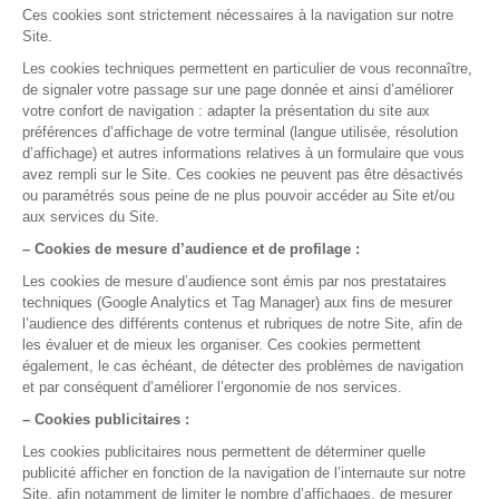
Nous contacter
05 35 54 56 99
La gestion médicale,
version smart !
Nos rubriques
Semaine de Formation
Assistance et sécurité des données
Bien démarrer avec DrSanté
Facturer et suivre ma comptabilité
Gérer mon agenda et mes rendez-vous
Maitriser mes dossiers Patients
Me former en 5 minutes par jour
Optimiser mon usage de DrSanté
Réaliser mes consultations
Nos fonctionnalités