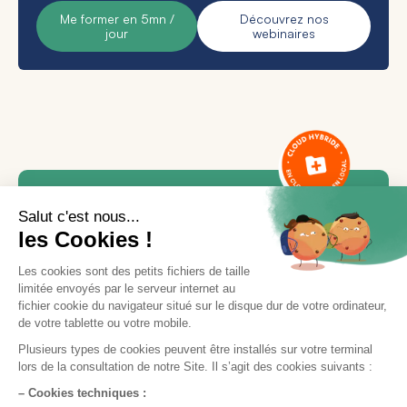
Me former en 5mn /
Découvrez nos
jour
webinaires
Besoin d'aide ou d'une
formation ?
Notre équipe est là pour vous accompagner.
Contactez le service support via le bouton «
Nous contacter
», en indiquant votre demande
et vos disponibilités, ou appelez-nous
directement par téléphone.