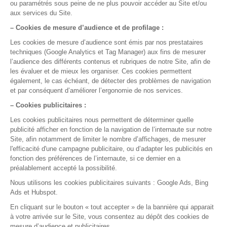
La gestion médicale,
version smart !
Nos rubriques
Semaine de Formation
Assistance et sécurité des données
Bien démarrer avec DrSanté
Facturer et suivre ma comptabilité
Gérer mon agenda et mes rendez-vous
Maitriser mes dossiers Patients
Me former en 5 minutes par jour
Optimiser mon usage de DrSanté
Réaliser mes consultations
Nos fonctionnalités
Agenda
Comptabilité
Courriers & Documents
Dossier de Consultation
Dossier Patient
Espace MSP
Facturation & FSE