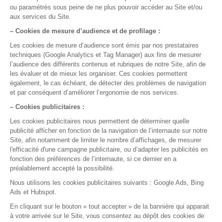
La gestion médicale,
version smart !
Nos rubriques
Semaine de Formation
Assistance et sécurité des données
Bien démarrer avec DrSanté
Facturer et suivre ma comptabilité
Gérer mon agenda et mes rendez-vous
Maitriser mes dossiers Patients
Me former en 5 minutes par jour
Optimiser mon usage de DrSanté
Réaliser mes consultations
Nos fonctionnalités
Agenda
Comptabilité
Courriers & Documents
Dossier de Consultation
Dossier Patient
Espace MSP
Facturation & FSE