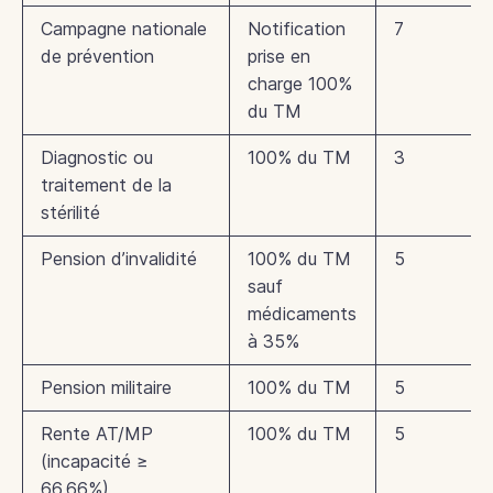
Campagne nationale
Notification
7
de prévention
prise en
charge 100%
du TM
Diagnostic ou
100% du TM
3
traitement de la
stérilité
Pension d’invalidité
100% du TM
5
sauf
médicaments
à 35%
Pension militaire
100% du TM
5
Rente AT/MP
100% du TM
5
(incapacité ≥
66,66%)