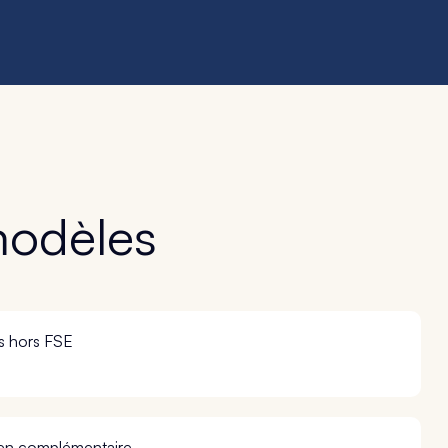
modèles
s hors FSE
en complémentaire