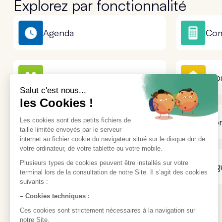
Explorez par fonctionnalité
Agenda
Com
Dossier Patient
Esp
Installation & Matériel
Mon
Première utilisation
Ség
Téléservices