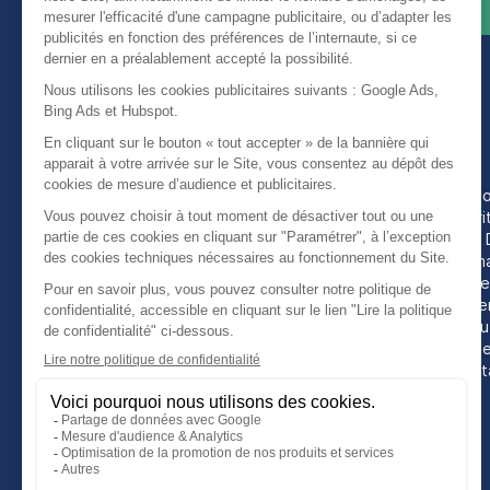
Nos rubriques
Semaine de Formati
Assistance et sécur
La gestion médicale,
Bien démarrer avec
version smart !
Facturer et suivre m
Gérer mon agenda e
Maitriser mes dossie
Me former en 5 minut
Optimiser mon usag
Réaliser mes consult