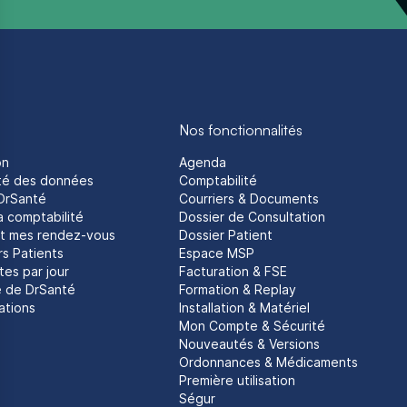
Nos fonctionnalités
on
Agenda
ité des données
Comptabilité
 DrSanté
Courriers & Documents
a comptabilité
Dossier de Consultation
t mes rendez-vous
Dossier Patient
rs Patients
Espace MSP
es par jour
Facturation & FSE
e de DrSanté
Formation & Replay
ations
Installation & Matériel
Mon Compte & Sécurité
Nouveautés & Versions
Ordonnances & Médicaments
Première utilisation
Ségur