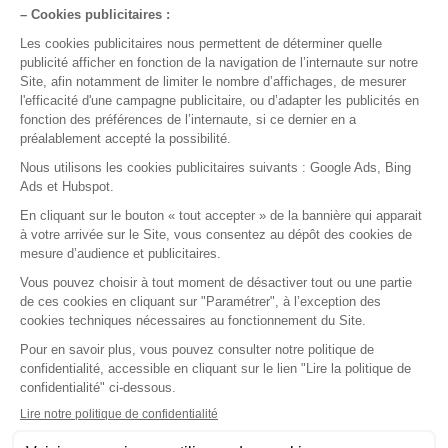
Me former en 5 minutes par jour
Optimiser mon usage de DrSanté
Réaliser mes consultations
Nos fonctionnalités
Agenda
Comptabilité
Courriers & Documents
Dossier de Consultation
Dossier Patient
Espace MSP
Facturation & FSE
Formation & Replay
Installation & Matériel
Mon Compte & Sécurité
Nouveautés & Versions
Ordonnances & Médicaments
Première utilisation
Ségur
Statistiques
Support & Dépannage
Téléservices