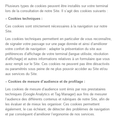
Nous contacter
», en indiquant votre demande
et vos disponibilités, ou appelez-nous
directement par téléphone.
Nous contacter
05 35 54 56 99
La gestion médicale,
version smart !
Nos rubriques
Semaine de Formation
Assistance et sécurité des données
Bien démarrer avec DrSanté
Facturer et suivre ma comptabilité
Gérer mon agenda et mes rendez-vous
Maitriser mes dossiers Patients