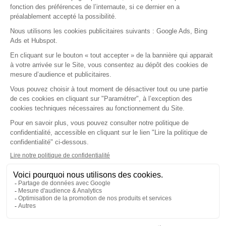
Agenda
Comptabilité
Courriers & Documents
Dossier de Consultation
Dossier Patient
Espace MSP
Facturation & FSE
Formation & Replay
Installation & Matériel
Mon Compte & Sécurité
Nouveautés & Versions
Ordonnances & Médicaments
Première utilisation
Ségur
Statistiques
Support & Dépannage
Téléservices
En savoir plus
Notre société
Nos agréments
Nos partenaires
Nous contacter