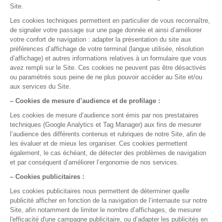
Nous contacter
05 35 54 56 99
La gestion médicale,
version smart !
Nos rubriques
Semaine de Formation
Assistance et sécurité des données
Bien démarrer avec DrSanté
Facturer et suivre ma comptabilité
Gérer mon agenda et mes rendez-vous
Maitriser mes dossiers Patients
Me former en 5 minutes par jour
Optimiser mon usage de DrSanté
Réaliser mes consultations
Nos fonctionnalités